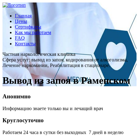
Главная
Цены
Сертифкаты
Как мы работаем
FAQ
Контакты
Частная наркологическая клиника
Сфера услуг: вывод из запоя, кодирования от алкоголизма,
Лечение наркомании, Реабилитация в стационаре.
Вывод из запоя в Раменском
Анонимно
Информацию знаете только вы и лечащий врач
Круглосуточно
Работаем 24 часа в сутки без выходных 7 дней в неделю